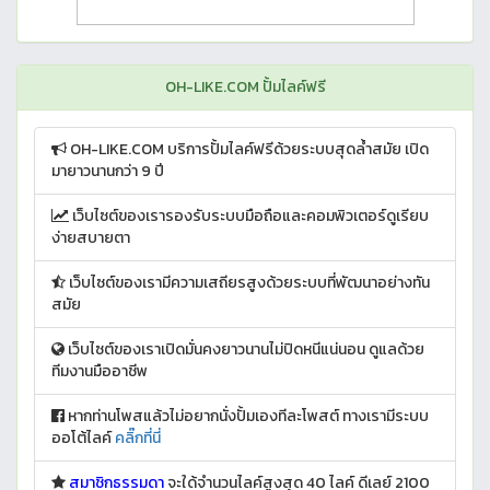
OH-LIKE.COM ปั้มไลค์ฟรี
OH-LIKE.COM บริการปั้มไลค์ฟรีด้วยระบบสุดล้ำสมัย เปิด
มายาวนานกว่า 9 ปี
เว็บไซต์ของเรารองรับระบบมือถือและคอมพิวเตอร์ดูเรียบ
ง่ายสบายตา
เว็บไซต์ของเรามีความเสถียรสูงด้วยระบบที่พัฒนาอย่างทัน
สมัย
เว็บไซต์ของเราเปิดมั่นคงยาวนานไม่ปิดหนีแน่นอน ดูแลด้วย
ทีมงานมืออาชีพ
หากท่านโพสแล้วไม่อยากนั่งปั้มเองทีละโพสต์ ทางเรามีระบบ
ออโต้ไลค์
คลิ๊กที่นี่
สมาชิกธรรมดา
จะใด้จำนวนไลค์สูงสุด 40 ไลค์ ดีเลย์ 2100