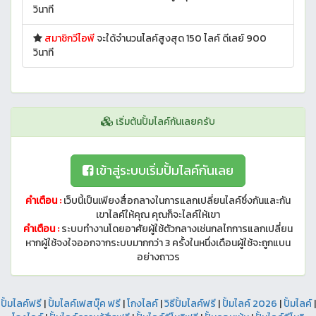
วินาที
สมาชิกวีไอพี
จะใด้จำนวนไลค์สูงสุด 150 ไลค์ ดีเลย์ 900
วินาที
เริ่มต้นปั้มไลค์กันเลยครับ
เข้าสู่ระบบเริ่มปั้มไลค์กันเลย
คำเตือน :
เว็บนี้เป็นเพียงสื่อกลางในการแลกเปลี่ยนไลค์ซึ่งกันและกัน
เขาไลค์ให้คุณ คุณก็จะไลค์ให้เขา
คำเตือน :
ระบบทำงานโดยอาศัยผู้ใช้ตัวกลางเช่นกลไกการแลกเปลี่ยน
หากผู้ใช้จงใจออกจากระบบมากกว่า 3 ครั้งในหนึ่งเดือนผู้ใช้จะถูกแบน
อย่างถาวร
ปั้มไลค์ฟรี
|
ปั้มไลค์เฟสบุ๊ค ฟรี
|
โกงไลค์
|
วิธีปั้มไลค์ฟรี
|
ปั้มไลค์ 2026
|
ปั้มไลค์
|